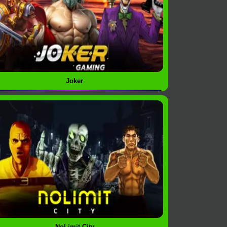
Joker
NoLimit City