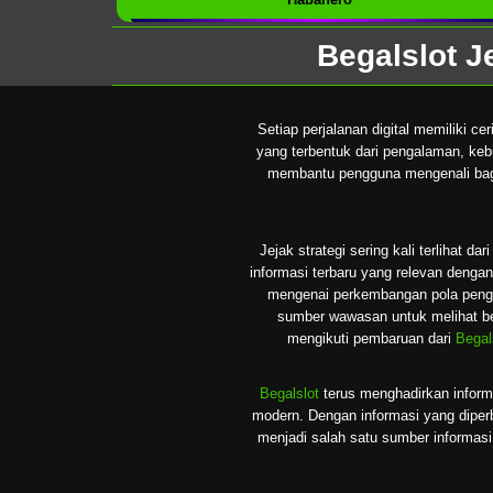
Begalslot J
Setiap perjalanan digital memiliki c
yang terbentuk dari pengalaman, ke
membantu pengguna mengenali baga
Jejak strategi sering kali terlihat 
informasi terbaru yang relevan denga
mengenai perkembangan pola penggu
sumber wawasan untuk melihat b
mengikuti pembaruan dari
Begal
Begalslot
terus menghadirkan inform
modern. Dengan informasi yang diperb
menjadi salah satu sumber informa