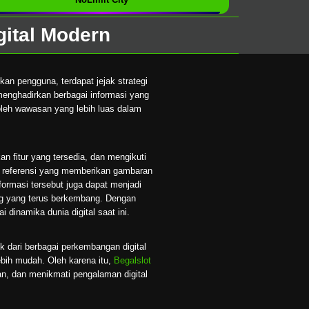
gital Modern
kan pengguna, terdapat jejak strategi
enghadirkan berbagai informasi yang
leh wawasan yang lebih luas dalam
an fitur yang tersedia, dan mengikuti
referensi yang memberikan gambaran
ormasi tersebut juga dapat menjadi
g yang terus berkembang. Dengan
inamika dunia digital saat ini.
 dari berbagai perkembangan digital
ebih mudah. Oleh karena itu,
Begalslot
, dan menikmati pengalaman digital