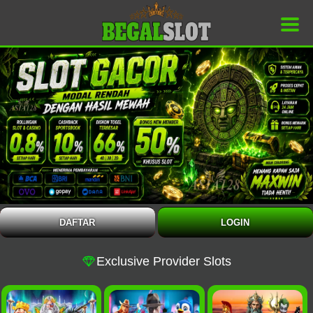
DAFTAR
LOGIN
Exclusive Provider Slots