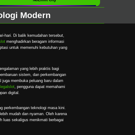
ologi Modern
-hari. Di balik kemudahan tersebut,
lot
menghadirkan beragam informasi
ptasi untuk memenuhi kebutuhan yang
engalaman yang lebih praktis bagi
, pembaruan sistem, dan perkembangan
tal juga membuka peluang baru dalam
egalslot
, pengguna dapat memahami
an digital.
ng perkembangan teknologi masa kini.
n lebih mudah dan nyaman. Oleh karena
 luas sekaligus menikmati berbagai