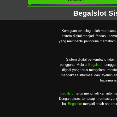
Begalslot S
Kemajuan teknologi telah membawa p
sistem digital menjadi fondasi utam
yang membantu pengguna memahami pe
Sistem digital berkembang tidak 
pengguna. Melalui
Begalslot
, penggun
digital yang terus mengalami trans
mengakses informasi dan layanan sec
bagaimana 
Begalslot
terus menghadirkan informa
Dengan akses terhadap informasi yang
itu,
Begalslot
menjadi salah satu su