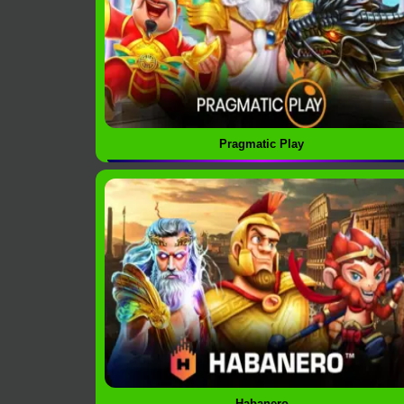
Pragmatic Play
Habanero