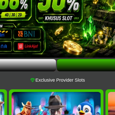
Exclusive Provider Slots