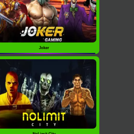
Joker
NoLimit City